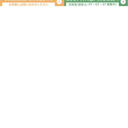
新着記事
とうがねボランティアまつりに行きま
した
放課後等デイサービス 児童発達支援
⁕運動療育⁕ ♬音楽療法♬
東金市 九十九里町 山武市
2026.08.01