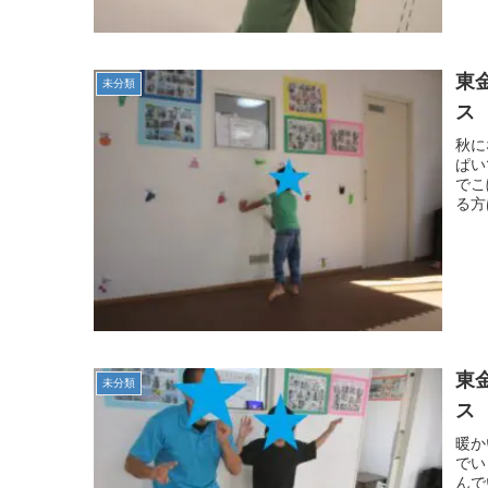
東
未分類
ス
秋に
ぱい
でこ
る方
東
未分類
ス
暖か
で
んで