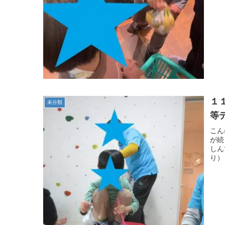
１
未分類
等
こん
が続
しん
り