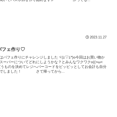
2023.11.27
パフェ作り♡
はパフェ作りにチャレンジしましたヾ(≧▽≦*)o今回はお買い物か
スーパーについてどれにしようかな？とみんなワクワクo((>ω<
o買うものを決めてレジへバーコードをピッピッとしてお会計も自分
でしました！ さて帰ってから...