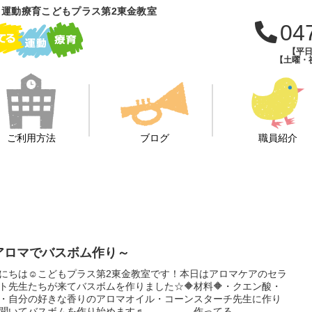
運動療育こどもプラス第2東金教室
04
【平日
【土曜・祝
ご利用方法
ブログ
職員紹介
アロマでバスボム作り～
にちは☺こどもプラス第2東金教室です！本日はアロマケアのセラ
ト先生たちが来てバスボムを作りました☆🔶材料🔶・クエン酸・
・自分の好きな香りのアロマオイル・コーンスターチ先生に作り
を聞いてバスボムを作り始めます♬ 作ってる...