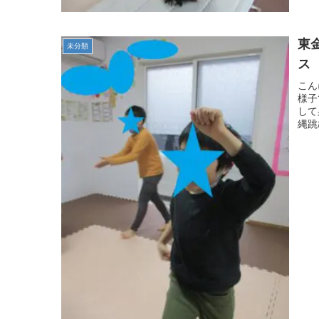
東
未分類
ス
こん
様子
して
縄跳