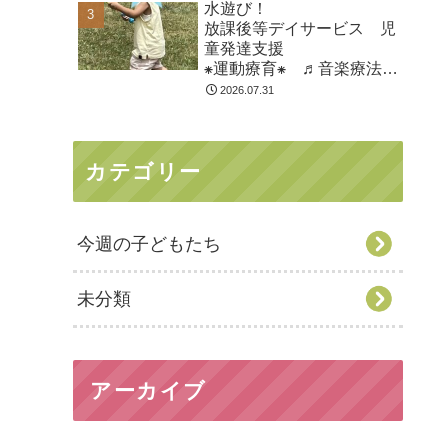
水遊び！
市
放課後等デイサービス 児
童発達支援
⁕運動療育⁕ ♬音楽療法♬
東金市 九十九里町 山武
2026.07.31
市
カテゴリー
今週の子どもたち
未分類
アーカイブ