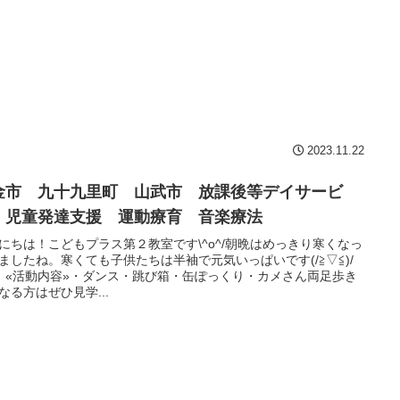
2023.11.22
金市 九十九里町 山武市 放課後等デイサービ
 児童発達支援 運動療育 音楽療法
にちは！こどもプラス第２教室です\^o^/朝晩はめっきり寒くなっ
ましたね。寒くても子供たちは半袖で元気いっぱいです(/≧▽≦)/
活動内容»・ダンス・跳び箱・缶ぽっくり・カメさん両足歩き
なる方はぜひ見学...