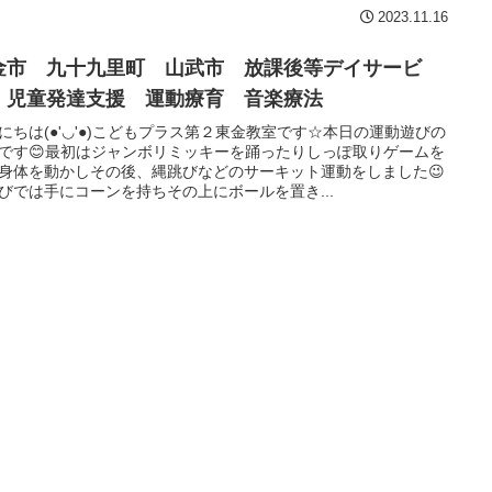
2023.11.16
金市 九十九里町 山武市 放課後等デイサービ
 児童発達支援 運動療育 音楽療法
にちは(●'◡'●)こどもプラス第２東金教室です☆本日の運動遊びの
です😊最初はジャンボリミッキーを踊ったりしっぽ取りゲームを
身体を動かしその後、縄跳びなどのサーキット運動をしました😉
びでは手にコーンを持ちその上にボールを置き...