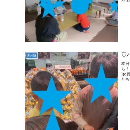
♡
未分類
本日
ら！
))
たち