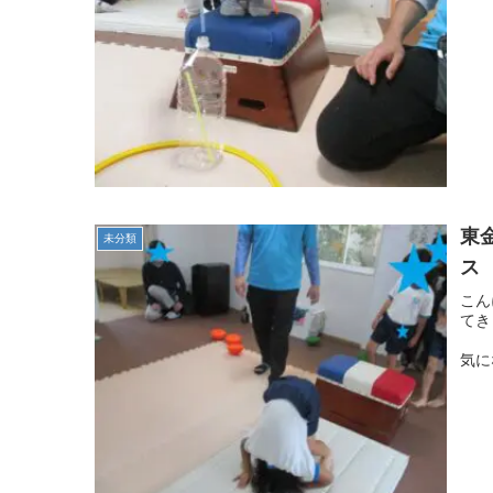
東
未分類
ス
こん
てき
«
気に