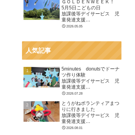
ＧＯＬＤＥＮＷＥＥＫ！
市
5月5日こどもの日
放課後等デイサービス 児
童発達支援
⁕運動療育⁕ ♬音楽療法♬
2026.05.05
東金市 九十九里町 山武
市
人気記事
5minutes donutsでドーナ
ツ作り体験
放課後等デイサービス 児
童発達支援
⁕運動療育⁕ ♬音楽療法♬
2026.07.28
東金市 九十九里町 山武
とうがねボランティアまつ
市
りに行きました
放課後等デイサービス 児
童発達支援
⁕運動療育⁕ ♬音楽療法♬
2026.08.01
東金市 九十九里町 山武