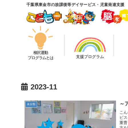
千葉県東金市の放課後等デイサービス・児童発達支援 
柳沢運動
支援プログラム
プログラムとは
2023-11
～
未分類
こん
ピス
重曹
方