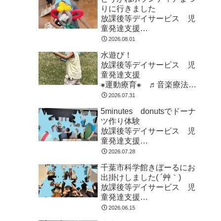
りに行きました
放課後等デイサービス 児
童発達支援
⁕運動療育⁕ ♬音楽療法♬
2026.08.01
東金市 九十九里町 山武
水遊び！
市
放課後等デイサービス 児
童発達支援
⁕運動療育⁕ ♬音楽療法♬
東金市 九十九里町 山武
2026.07.31
市
5minutes donutsでドーナ
ツ作り体験
放課後等デイサービス 児
童発達支援
⁕運動療育⁕ ♬音楽療法♬
2026.07.28
東金市 九十九里町 山武
千葉市科学館きぼーるにお
市
出掛けしました( ´艸｀)
放課後等デイサービス 児
童発達支援
⁕運動療育⁕ ♬音楽療法♬
2026.06.15
東金市 九十九里町 山武