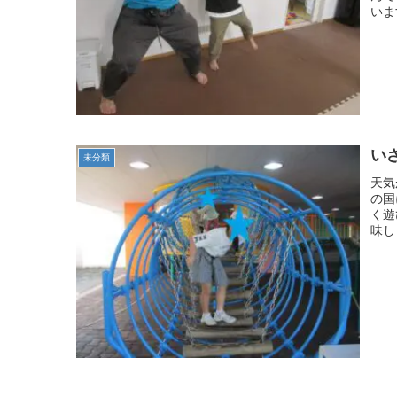
いま
い
未分類
天気
の国
く遊
味し