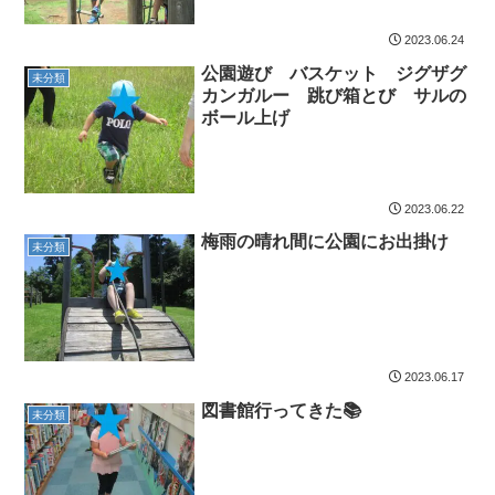
2023.06.24
公園遊び バスケット ジグザグ
未分類
カンガルー 跳び箱とび サルの
ボール上げ
2023.06.22
梅雨の晴れ間に公園にお出掛け
未分類
2023.06.17
図書館行ってきた📚
未分類