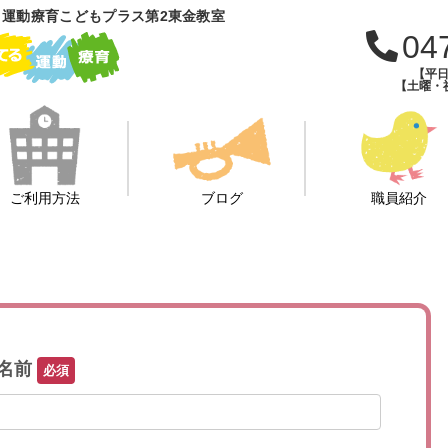
運動療育こどもプラス第2東金教室
04
【平日
【土曜・祝
ご利用方法
ブログ
職員紹介
名前