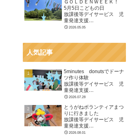
ＧＯＬＤＥＮＷＥＥＫ！
市
5月5日こどもの日
放課後等デイサービス 児
童発達支援
⁕運動療育⁕ ♬音楽療法♬
2026.05.05
東金市 九十九里町 山武
市
人気記事
5minutes donutsでドーナ
ツ作り体験
放課後等デイサービス 児
童発達支援
⁕運動療育⁕ ♬音楽療法♬
2026.07.28
東金市 九十九里町 山武
とうがねボランティアまつ
市
りに行きました
放課後等デイサービス 児
童発達支援
⁕運動療育⁕ ♬音楽療法♬
2026.08.01
東金市 九十九里町 山武