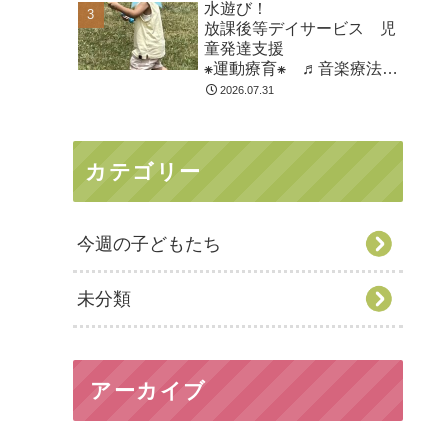
水遊び！
市
放課後等デイサービス 児
童発達支援
⁕運動療育⁕ ♬音楽療法♬
東金市 九十九里町 山武
2026.07.31
市
カテゴリー
今週の子どもたち
未分類
アーカイブ