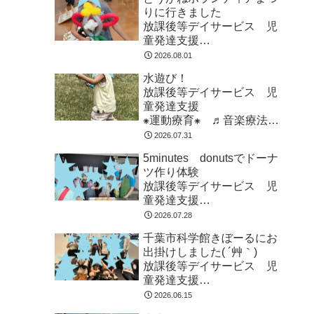
りに行きました
放課後等デイサービス 児
童発達支援
⁕運動療育⁕ ♬音楽療法♬
2026.08.01
東金市 九十九里町 山武
水遊び！
市
放課後等デイサービス 児
童発達支援
⁕運動療育⁕ ♬音楽療法♬
東金市 九十九里町 山武
2026.07.31
市
5minutes donutsでドーナ
ツ作り体験
放課後等デイサービス 児
童発達支援
⁕運動療育⁕ ♬音楽療法♬
2026.07.28
東金市 九十九里町 山武
千葉市科学館きぼーるにお
市
出掛けしました( ´艸｀)
放課後等デイサービス 児
童発達支援
⁕運動療育⁕ ♬音楽療法♬
2026.06.15
東金市 九十九里町 山武