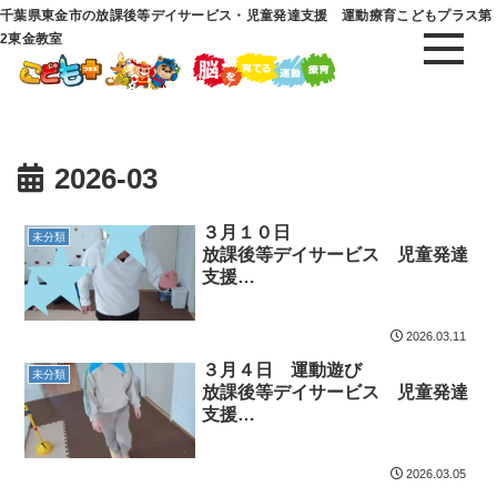
千葉県東金市の放課後等デイサービス・児童発達支援 運動療育こどもプラス第
2東金教室
2026-03
３月１０日
未分類
放課後等デイサービス 児童発達
支援
⁕運動療育⁕ ♬音楽療法♬
東金市 九十九里町 山武市
2026.03.11
３月４日 運動遊び
未分類
放課後等デイサービス 児童発達
支援
⁕運動療育⁕ ♬音楽療法♬
東金市 九十九里町 山武市
2026.03.05