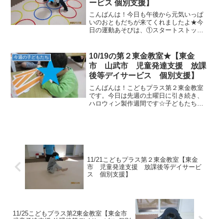
ービス 個別支援】
こんばんは！今日も午後から元気いっぱ
いのおともだちが来てくれましたよ★今
日の運動あそびは、①スタートストップ
②ウシガエル ③跳び箱２段 の３つ
です。今日のメインとなる運動遊びは跳
び箱♪♪ 跳び箱は子どもたちの中でもまだ
10/19の第２東金教室★【東金
今週の子どもたち
恐怖心を持っている...
市 山武市 児童発達支援 放課
後等デイサービス 個別支援】
こんばんは！こどもプラス第２東金教室
です。今日は先週の土曜日に引き続き、
ハロウィン製作週間です☆子どもたちは
一生懸命ジャックオランタンのお菓子バ
ックを製作中。使用する材料はこちらで
す。牛乳パック・オレンジの画用紙・黒
画用紙・のり・はさみ・モ...
11/21こどもプラス第２東金教室【東金
市 児童発達支援 放課後等デイサービ
ス 個別支援】
11/25こどもプラス第2東金教室【東金市