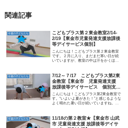
関連記事
こどもプラス第２東金教室2/14-
今週の子どもたち
2/19【東金市児童発達支援放課後
等デイサービス個別】
こんにちは！こどもプラス第２東金教室
です。２月に入り、まだまだ寒い日が続
いていますが、教室の中は汗をかくほど
熱気がすごいです！それはなぜかと言う
と・・・こどもプラスのお友だちが元気
に遊んでいるからです♪今週の運動遊びを
7/12～７/17 こどもプラス第2東
今週の子どもたち
紹介します。【サーキッ...
金教室【東金市 児童発達支援
放課後等デイサービス 個別支
援】
こんにちは！こどもプラス第2東金教室で
す。“いよいよ夏がきた！”と感じるような
よく晴れた暑い日が続いていますね。暑
さで「疲れた～」「今日は運動やらな～
い」と入室するお子さんもいますが、運
動が始まり、他のお友だちが楽しそうに
11/18の第２教室★【東金市 山武
今週の子どもたち
参加する様子を見て...
市 児童発達支援 放課後等デイサ