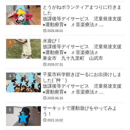
とうがねボランティアまつりに行きま
した
放課後等デイサービス 児童発達支援
⁕運動療育⁕ ♬音楽療法♬
東金市 九十九里町 山武市
2026.08.01
水遊び！
放課後等デイサービス 児童発達支援
⁕運動療育⁕ ♬音楽療法♬
東金市 九十九里町 山武市
2026.07.31
千葉市科学館きぼーるにお出掛けしま
した( ´艸｀)
放課後等デイサービス 児童発達支援
⁕運動療育⁕ ♬音楽療法♬
東金市 九十九里町 山武市
2026.06.15
サーキットで運動遊びをやってみよ
う！
2021.10.02