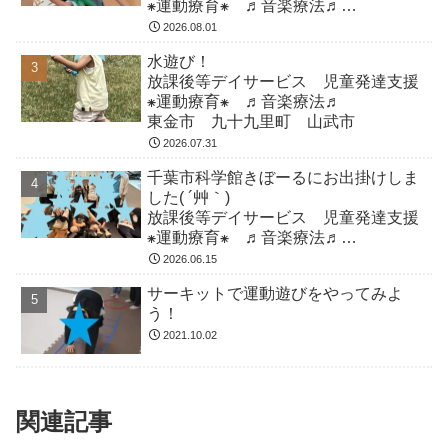
⁕運動療育⁕ ♬音楽療法♬
東金市 九十九里町 山武市
2026.08.01
水遊び！
放課後等デイサービス 児童発達支援
⁕運動療育⁕ ♬音楽療法♬
東金市 九十九里町 山武市
2026.07.31
千葉市科学館きぼーるにお出掛けしま
した( ´艸｀)
放課後等デイサービス 児童発達支援
⁕運動療育⁕ ♬音楽療法♬
東金市 九十九里町 山武市
2026.06.15
サーキットで運動遊びをやってみよ
う！
2021.10.02
関連記事