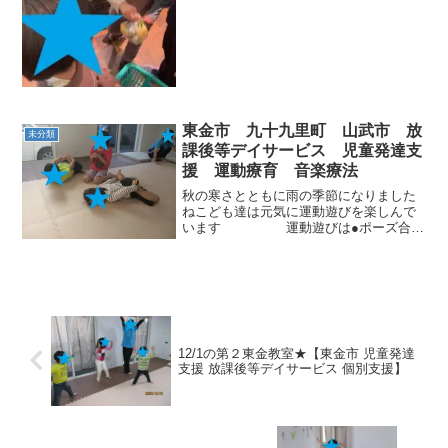
ってから...
東金市 九十九里町 山武市 放
未分類
課後等デイサービス 児童発達支
援 運動療育 音楽療法
秋の寒さとともに雨の季節になりました
ねこども達は元気に運動遊びを楽しんで
います 運動遊びは●ポーズ合わ
せイメージ力・判断力：職員の声を聞い
て、すばやくポーズをとることができる
認識＆理解力：職員の声を聞きとること
ができる●ふたりでイモ...
12/1の第２東金教室★【東金市 児童発達
支援 放課後等デイサービス 個別支援】