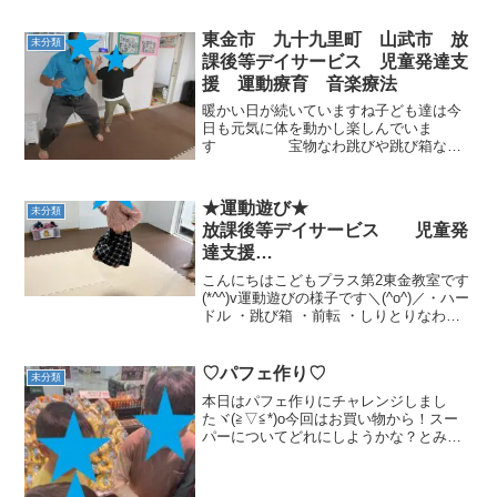
東金市 九十九里町 山武市 放
未分類
課後等デイサービス 児童発達支
援 運動療育 音楽療法
暖かい日が続いていますね子ども達は今
日も元気に体を動かし楽しんでいま
す 宝物なわ跳びや跳び箱など
運動遊びを笑顔で楽しんでいました気に
なる方はぜひ見学に来てくださいご連絡
お待ちしています。こどもプラス第２東
★運動遊び★
未分類
金教室受付時間：9：00～1...
放課後等デイサービス 児童発
達支援
⁕運動療育⁕ ♬音楽療法♬
こんにちはこどもプラス第2東金教室です
東金市 九十九里町 山武市
(*^^)v運動遊びの様子です＼(^o^)／・ハー
ドル ・跳び箱 ・前転 ・しりとりなわと
び 気になる方は、ぜひ見学に来てくださ
い。ご連絡お待ちしています。こどもプ
ラス第２東金教室受付時間：9：00～1...
♡パフェ作り♡
未分類
本日はパフェ作りにチャレンジしまし
たヾ(≧▽≦*)o今回はお買い物から！スー
パーについてどれにしようかな？とみん
なワクワクo((>ω< ))o買うものを決めてレ
ジへバーコードをピッピッとしてお会計
も自分たちでしました！ さて帰