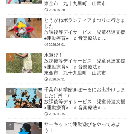
東金市 九十九里町 山武市
2026.07.28
とうがねボランティアまつりに行きま
した
放課後等デイサービス 児童発達支援
⁕運動療育⁕ ♬音楽療法♬
東金市 九十九里町 山武市
2026.08.01
水遊び！
放課後等デイサービス 児童発達支援
⁕運動療育⁕ ♬音楽療法♬
東金市 九十九里町 山武市
2026.07.31
千葉市科学館きぼーるにお出掛けしま
した( ´艸｀)
放課後等デイサービス 児童発達支援
⁕運動療育⁕ ♬音楽療法♬
東金市 九十九里町 山武市
2026.06.15
サーキットで運動遊びをやってみよ
う！