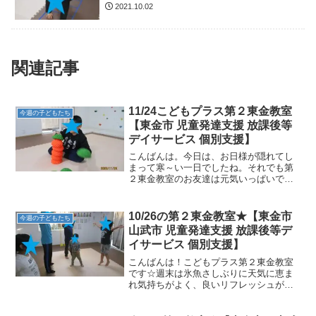
2021.10.02
関連記事
11/24こどもプラス第２東金教室
今週の子どもたち
【東金市 児童発達支援 放課後等
デイサービス 個別支援】
こんばんは。今日は、お日様が隠れてし
まって寒～い一日でしたね。それでも第
２東金教室のお友達は元気いっぱいで
す。初めは室内で遊んでいたのです
が・・・やっぱり外で遊びたくなって公
園で思いっきり遊びました。★クリスマ
10/26の第２東金教室★【東金市
今週の子どもたち
ス一か月前なのでクリスマスリー...
山武市 児童発達支援 放課後等デ
イサービス 個別支援】
こんばんは！こどもプラス第２東金教室
です☆週末は氷魚さしぶりに天気に恵ま
れ気持ちがよく、良いリフレッシュがで
きたのではないでしょうか？そんな週末
に引き続き今日もいいお天気。子どもた