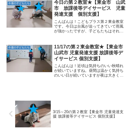
ちも太陽のようなピカピカの笑顔で登所
今日の第２教室★【東金市 山武
今週の子どもたち
してきてくれました♪そん...
市 放課後等デイサービス 児童
発達支援 個別支援】
こんばんは！こどもプラス第２東金教室
です。今日は台風が迫ってきていて雨風
が強かったですが、子どもたちはそれ以
上に元気いっぱいで登所してきてくれま
した☆今日は３つの運動に挑戦しました
よ♪①アヒルダッシュ ②バランスパット
11/17の第２東金教室★【東金市
今週の子どもたち
の足タッチ③水きりごっ...
山武市 児童発達支援 放課後等デ
イサービス 個別支援】
こんばんは！近頃は気持ちのいい秋晴れ
が続いていますね。昼間は温かく気持ち
のいい日が続いていますが夜は大きく冷
え込むので寒暖差対策が必要ですね★そ
んな今日も子どもたちはお日様に負けな
いくらいピカピカの笑顔で入室してきて
くれました♪おやつを食べ...
3/15～20の第２教室【東金市 児童発達支
援 放課後等デイサービス 個別支援】