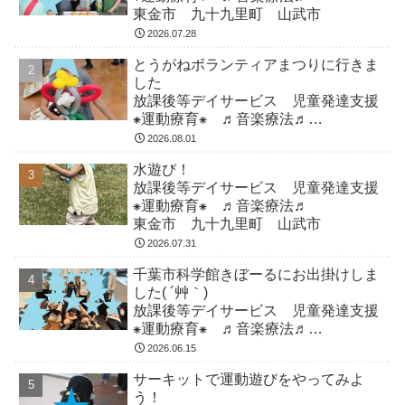
東金市 九十九里町 山武市
2026.07.28
とうがねボランティアまつりに行きま
した
放課後等デイサービス 児童発達支援
⁕運動療育⁕ ♬音楽療法♬
東金市 九十九里町 山武市
2026.08.01
水遊び！
放課後等デイサービス 児童発達支援
⁕運動療育⁕ ♬音楽療法♬
東金市 九十九里町 山武市
2026.07.31
千葉市科学館きぼーるにお出掛けしま
した( ´艸｀)
放課後等デイサービス 児童発達支援
⁕運動療育⁕ ♬音楽療法♬
東金市 九十九里町 山武市
2026.06.15
サーキットで運動遊びをやってみよ
う！