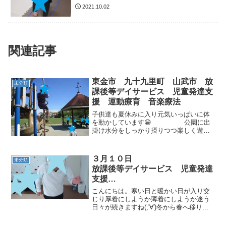
2021.10.02
関連記事
東金市 九十九里町 山武市 放
未分類
課後等デイサービス 児童発達支
援 運動療育 音楽療法
子供達も夏休みに入り元気いっぱいに体
を動かしています😁 公園に出
掛け水分をしっかり摂りつつ楽しく遊び
ました 運動遊びは●マネっこあそび
模倣力：マネをする空間認知：友達を視
覚で捉えて、ぶつからない●カンガルーの
３月１０日
未分類
フープ渡り身体面：跳...
放課後等デイサービス 児童発達
支援
⁕運動療育⁕ ♬音楽療法♬
こんにちは。寒い日と暖かい日が入り交
東金市 九十九里町 山武市
じり厚着にしようか薄着にしようか迷う
日々が続きますね(;'∀')冬から春へ移り変
わる過程といった感じですね子ども達は
元気に運動遊びに参加していまし