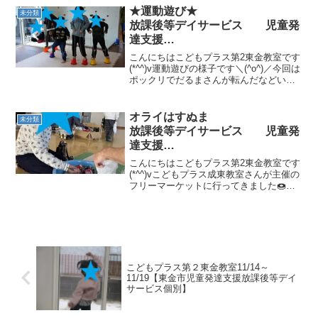
た。 平均台の途中で問題を出すバラ
★運動遊び★
未分類
ンス感覚：バランスをと...
放課後等デイサービス 児童発
達支援
⁕運動療育⁕ ♬音楽療法♬
こんにちはこどもプラス第2東金教室です
東金市 九十九里町 山武市
(*^^)v運動遊びの様子です＼(^o^)／今回は
ポックリでだるまさんが転んだなどいろ
んな遊びをしましたみんな上手にバラン
スをとっていました😊 気になる方は、ぜ
ひ見学に来てください。ご連絡お待ちし
オライはすぬま
未分類
ていま...
放課後等デイサービス 児童発
達支援
⁕運動療育⁕ ♬音楽療法♬
こんにちはこどもプラス第2東金教室です
東金市 九十九里町 山武市
(*^^)vこどもプラス成東教室さんが主催の
フリーマーケットに行ってきました🍩お
菓子釣りコーナーがありみんなお菓子釣
りを頑張っていました🎣 気になる方は、
ぜひ見学に来てください。ご連絡お待ち
しています。...
こどもプラス第２東金教室11/14～
11/19【東金市児童発達支援放課後等デイ
サービス個別】