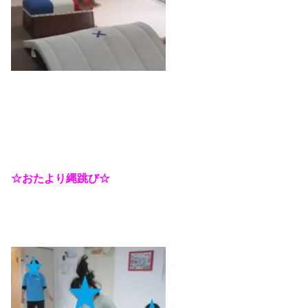
☆おたより縄跳び☆