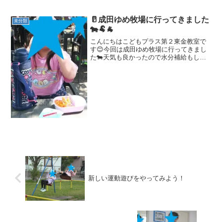
をしっかり摂ってもらい体調管理に気を
つけています子ども達は元気よく運動遊
び参加していました アヒルとペンギ
🥛成田ゆめ牧場に行ってきました
未分類
ンのボール運び...
🐄🐏🐐
こんにちはこどもプラス第２東金教室で
す😊今回は成田ゆめ牧場に行ってきまし
た🐄天気も良かったので水分補給もしな
がらたくさんの動物と触れ合いトイレ掃
除も体験しました🐏☀ 芝すべりも楽
しみました😊 トイレ掃除中🚻 アスレ
チッ...
新しい運動遊びをやってみよう！