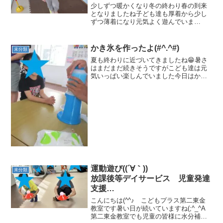
⁕運動療育⁕ ♬音楽療法♬
少しずつ暖かくなり冬の終わり春の到来
東金市 九十九里町 山武市
となりましたね子ども達も厚着から少し
ずつ薄着になり元気よく遊んでいま
す 平均台しりとりバランス感覚：手
の動きを制限された中でも、バランスを
とって進むことができる思考力：平均台
かき氷を作ったよ(#^.^#)
未分類
を渡りながら、しりとりができ...
夏も終わりに近づいてきましたね😁暑さ
はまだまだ続きそうですがこども達は元
気いっぱい楽しんでいました今日はかき
氷を食べました 氷とシロップ
にかき氷機を用意しこども達にはメロン
ブルーハワイイチゴカルピスの４種類か
らシロップを選んでもらい...
運動遊び((´∀｀))
未分類
放課後等デイサービス 児童発達
支援
⁕運動療育⁕ ♬音楽療法♬
こんにちは(^^♪ こどもプラス第二東金
東金市 九十九里町 山武市
教室です暑い日が続いていますね(;^_^A
第二東金教室でも児童の皆様に水分補給