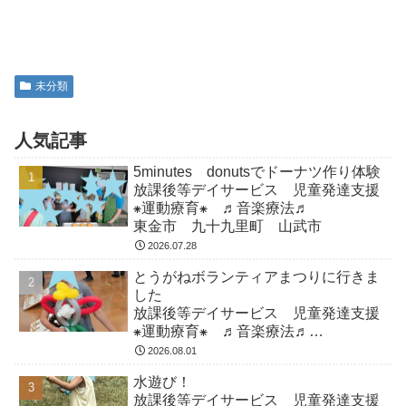
未分類
人気記事
5minutes donutsでドーナツ作り体験
放課後等デイサービス 児童発達支援
⁕運動療育⁕ ♬音楽療法♬
東金市 九十九里町 山武市
2026.07.28
とうがねボランティアまつりに行きま
した
放課後等デイサービス 児童発達支援
⁕運動療育⁕ ♬音楽療法♬
東金市 九十九里町 山武市
2026.08.01
水遊び！
放課後等デイサービス 児童発達支援