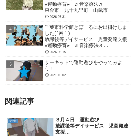
⁕運動療育⁕ ♬音楽療法♬
東金市 九十九里町 山武市
2026.07.31
千葉市科学館きぼーるにお出掛けしま
した( ´艸｀)
放課後等デイサービス 児童発達支援
⁕運動療育⁕ ♬音楽療法♬
東金市 九十九里町 山武市
2026.06.15
サーキットで運動遊びをやってみよ
う！
2021.10.02
関連記事
３月４日 運動遊び
未分類
放課後等デイサービス 児童発達
支援