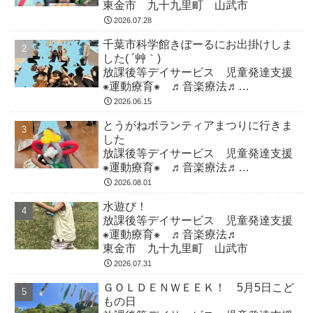
東金市 九十九里町 山武市
2026.07.28
千葉市科学館きぼーるにお出掛けしま
した( ´艸｀)
放課後等デイサービス 児童発達支援
⁕運動療育⁕ ♬音楽療法♬
東金市 九十九里町 山武市
2026.06.15
とうがねボランティアまつりに行きま
した
放課後等デイサービス 児童発達支援
⁕運動療育⁕ ♬音楽療法♬
東金市 九十九里町 山武市
2026.08.01
水遊び！
放課後等デイサービス 児童発達支援
⁕運動療育⁕ ♬音楽療法♬
東金市 九十九里町 山武市
2026.07.31
ＧＯＬＤＥＮＷＥＥＫ！ 5月5日こど
もの日