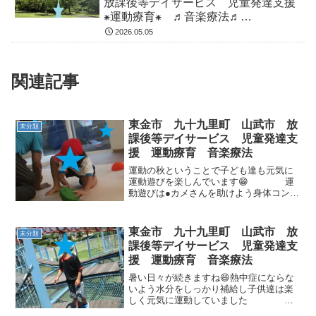
放課後等デイサービス 児童発達支援
⁕運動療育⁕ ♬音楽療法♬
東金市 九十九里町 山武市
2026.05.05
関連記事
東金市 九十九里町 山武市 放
未分類
課後等デイサービス 児童発達支
援 運動療育 音楽療法
運動の秋ということで子ども達も元気に
運動遊びを楽しんでいます😁 運
動遊びは●カメさんを助けよう身体コント
ロール：次のカップの位置を目で追っ
て スムーズに進んでいく事ができる空
間認知：カップまでの距離を把握して
東金市 九十九里町 山武市 放
未分類
最短距離で進んでいく事が...
課後等デイサービス 児童発達支
援 運動療育 音楽療法
暑い日々が続きますね😄熱中症にならな
いよう水分をしっかり補給し子供達は楽
しく元気に運動していました
大きなアスレチックのある公園にお出掛