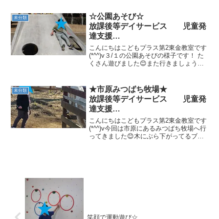
けしました子供達は水分をしっかり摂り
つつ元気に遊んでいました 本日の
☆公園あそび☆
未分類
運動遊びは●かいてんオオ...
放課後等デイサービス 児童発
達支援
⁕運動療育⁕ ♬音楽療法♬
こんにちはこどもプラス第2東金教室です
東金市 九十九里町 山武市
(*^^)v３/１の公園あそびの様子です！ た
くさん遊びました😊また行きましょう！
気になる方は、ぜひ見学に来てくださ
い。ご連絡お待ちしています。こどもプ
ラス第２東金教室受付時間：9：00～18：
★市原みつばち牧場★
未分類
00 (...
放課後等デイサービス 児童発
達支援
⁕運動療育⁕ ♬音楽療法♬
こんにちはこどもプラス第2東金教室です
東金市 九十九里町 山武市
(*^^)v今回は市原にあるみつばち牧場へ行
ってきました😊木にぶら下がってるブラ
ンコ、トランポリンに乗ったりした
よ！！ブランコも何種類もあったね!(^^)!
すべり台やどんぐり小屋もありました！
ヤギさん...
笑顔で運動遊び☆