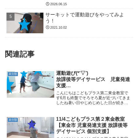
東金市 九十九里町 山武市
2026.06.15
サーキットで運動遊びをやってみよ
う！
2021.10.02
関連記事
運動遊び(*’▽’)
未分類
放課後等デイサービス 児童発達
支援
⁕運動療育⁕ ♬音楽療法♬
こんにちはこどもプラス第二東金教室で
東金市 九十九里町 山武市
す6月も終盤でそろそろ夏が近づいてきま
したね暑い日やじめじめした日が続きま
すが体調を崩さないように気をつけてい
きたいと思います児童の皆様は元気に運
動遊びに参加して楽しんでいました
11/4こどもプラス第２東金教室
未分類
大縄跳び跳躍力：両足...
【東金市 児童発達支援 放課後等
デイサービス 個別支援】