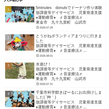
5minutes donutsでドーナツ作り体験
放課後等デイサービス 児童発達支援
⁕運動療育⁕ ♬音楽療法♬
東金市 九十九里町 山武市
2026.07.28
とうがねボランティアまつりに行きま
した
放課後等デイサービス 児童発達支援
⁕運動療育⁕ ♬音楽療法♬
東金市 九十九里町 山武市
2026.08.01
水遊び！
放課後等デイサービス 児童発達支援
⁕運動療育⁕ ♬音楽療法♬
東金市 九十九里町 山武市
2026.07.31
千葉市科学館きぼーるにお出掛けしま
した( ´艸｀)
放課後等デイサービス 児童発達支援
⁕運動療育⁕ ♬音楽療法♬