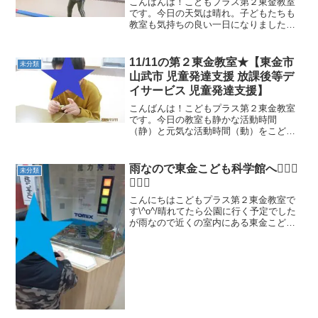
こんばんは！こどもプラス第２東金教室
です。今日の天気は晴れ。子どもたちも
教室も気持ちの良い一日になりました。
今日の運動遊びは、狭い足場でも足先で
平均台の幅を感じながら進むバランス感
覚を重視した「平均台１本カニさん歩
11/11の第２東金教室★【東金市
未分類
き」からスタートです。 カ...
山武市 児童発達支援 放課後等デ
イサービス 児童発達支援】
こんばんは！こどもプラス第２東金教室
です。今日の教室も静かな活動時間
（静）と元気な活動時間（動）をこども
たちが作ってくれました！では、「静と
動」の様子をご紹介します。まずは
「静」です。集中力が必要な手遊びで
雨なので東金こども科学館へ🚶🏻‍♀️
未分類
す。 トイレに行き、手を洗い、うが...
🚶🏻‍♂️
こんにちはこどもプラス第２東金教室で
す\^o^/晴れてたら公園に行く予定でした
が雨なので近くの室内にある東金こども
科学館に行ってきました☔科学館にはス
ピンポールというのがあったり３Dシアタ
ーなどもあります👓 いろんな
ことを体験し...