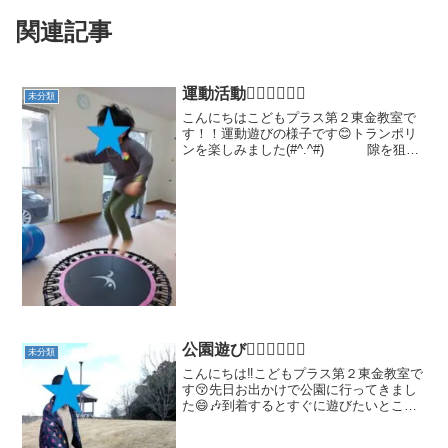
関連記事
運動活動🏃🏻‍♀️🏃🏻‍♂️
未分類
こんにちはこどもプラス第２東金教室で
す！！運動遊びの様子です😊トランポリ
ンを楽しみました(#^.^#) 隙を狙っ
てボール落としマットの中に1人、マット
の外に1人います。よーいドンでマットの
外にいる子がボールを落しに行きます！
マットの中...
公園遊び🏃🏻‍♀️🏃🏻‍♂️
未分類
こんにちは‼こどもプラス第２東金教室で
す😚先日お出かけで公園に行ってきまし
た😄🎶到着するとすぐに遊びたいところ
に走っていきました🏃🏻‍♂️💨 すべり台をし
たり走って暑くなり上着を脱いでます