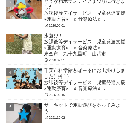
とうがねボランティアまつりに行きま
した
放課後等デイサービス 児童発達支援
⁕運動療育⁕ ♬音楽療法♬
東金市 九十九里町 山武市
2026.08.01
水遊び！
放課後等デイサービス 児童発達支援
⁕運動療育⁕ ♬音楽療法♬
東金市 九十九里町 山武市
2026.07.31
千葉市科学館きぼーるにお出掛けしま
した( ´艸｀)
放課後等デイサービス 児童発達支援
⁕運動療育⁕ ♬音楽療法♬
東金市 九十九里町 山武市
2026.06.15
サーキットで運動遊びをやってみよ
う！
2021.10.02