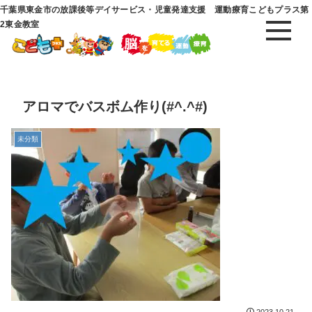
千葉県東金市の放課後等デイサービス・児童発達支援 運動療育こどもプラス第
2東金教室
アロマでバスボム作り(#^.^#)
未分類