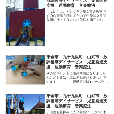
放課後等デイサービス 児童発達
支援 運動療育 音楽療法
こんにちはこどもプラス第２東金教室で
す\^o^/天気も晴れてたので午後は２日間
公園に行ってきました😊桜も満開でお花
見にもなりました🌸みんな元気いっぱい
好きな遊具で遊びました😉
気になる方はぜひ見学に来てくだ
さいご連絡...
東金市 九十九里町 山武市 放
未分類
課後等デイサービス 児童発達支
援 運動療育 音楽療法
秋の寒さとともに雨の季節になりました
ねこども達は元気に運動遊びを楽しんで
います 運動遊びは●ポーズ合わ
せイメージ力・判断力：職員の声を聞い
て、すばやくポーズをとることができる
認識＆理解力：職員の声を聞きとること
東金市 九十九里町 山武市 放
未分類
ができる●ふたりでイモ...
課後等デイサービス 児童発達支
援 運動療育 音楽療法
子供達も夏休みに入り元気いっぱいに体