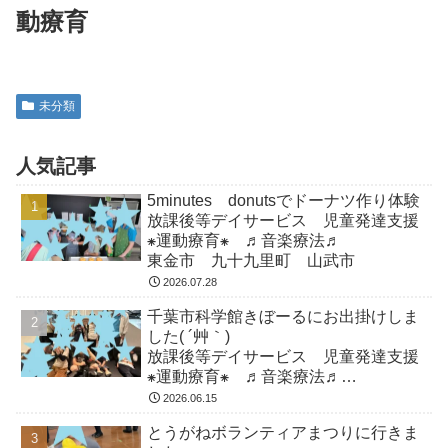
動療育
未分類
人気記事
5minutes donutsでドーナツ作り体験
放課後等デイサービス 児童発達支援
⁕運動療育⁕ ♬音楽療法♬
東金市 九十九里町 山武市
2026.07.28
千葉市科学館きぼーるにお出掛けしま
した( ´艸｀)
放課後等デイサービス 児童発達支援
⁕運動療育⁕ ♬音楽療法♬
東金市 九十九里町 山武市
2026.06.15
とうがねボランティアまつりに行きま