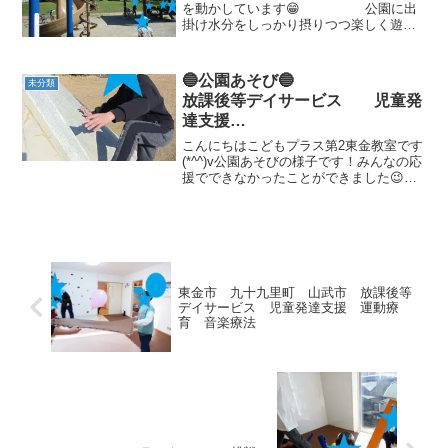
を動かしています😁 公園に出
掛け水分をしっかり摂りつつ楽しく遊び
ました 運動遊びは●マネっこあそび
模倣力：マネをする空間認知：友達を視
覚で捉えて、ぶつからない●カンガルーの
🔵公園あそび🔵
未分類
フープ渡り身体面：跳...
放課後等デイサービス 児童発
達支援
⁕運動療育⁕ ♬音楽療法♬
こんにちはこどもプラス第2東金教室です
東金市 九十九里町 山武市
(*^^)v公園あそびの様子です！みんなの応
援でできなかったことができました😉で
きなくて何度もチャレンジして泣いたけ
どできた時にはみんなで喜びました👏 気
になる方は、ぜひ見学に来てください。
ご連絡お待ち...
東金市 九十九里町 山武市 放課後等
デイサービス 児童発達支援 運動療
育 音楽療法