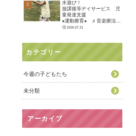
水遊び！
市
放課後等デイサービス 児
童発達支援
⁕運動療育⁕ ♬音楽療法♬
東金市 九十九里町 山武
2026.07.31
市
カテゴリー
今週の子どもたち
未分類
アーカイブ