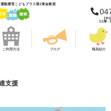
運動療育こどもプラス第2東金教室
04
【平日
【土曜・祝
ご利用方法
ブログ
職員紹介
達支援