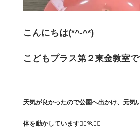
こんにちは(*^-^*)
こどもプラス第２東金教室で
天気が良かったので公園へ出かけ、元気
体を動かしています🏃‍♂️🏃🏃‍♀️