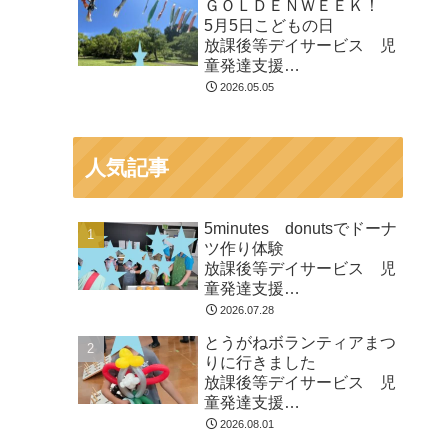
ＧＯＬＤＥＮＷＥＥＫ！
市
5月5日こどもの日
放課後等デイサービス 児
童発達支援
⁕運動療育⁕ ♬音楽療法♬
2026.05.05
東金市 九十九里町 山武
市
人気記事
5minutes donutsでドーナ
ツ作り体験
放課後等デイサービス 児
童発達支援
⁕運動療育⁕ ♬音楽療法♬
2026.07.28
東金市 九十九里町 山武
とうがねボランティアまつ
市
りに行きました
放課後等デイサービス 児
童発達支援
⁕運動療育⁕ ♬音楽療法♬
2026.08.01
東金市 九十九里町 山武