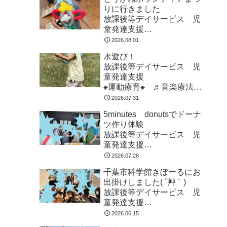
りに行きました
放課後等デイサービス 児
童発達支援
⁕運動療育⁕ ♬音楽療法♬
2026.08.01
東金市 九十九里町 山武
水遊び！
市
放課後等デイサービス 児
童発達支援
⁕運動療育⁕ ♬音楽療法♬
東金市 九十九里町 山武
2026.07.31
市
5minutes donutsでドーナ
ツ作り体験
放課後等デイサービス 児
童発達支援
⁕運動療育⁕ ♬音楽療法♬
2026.07.28
東金市 九十九里町 山武
千葉市科学館きぼーるにお
市
出掛けしました( ´艸｀)
放課後等デイサービス 児
童発達支援
⁕運動療育⁕ ♬音楽療法♬
2026.06.15
東金市 九十九里町 山武