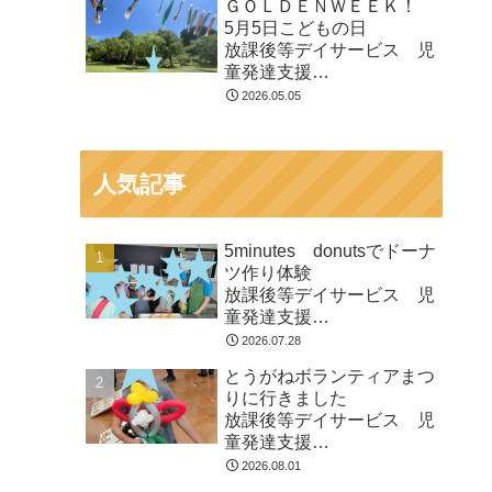
ＧＯＬＤＥＮＷＥＥＫ！
市
5月5日こどもの日
放課後等デイサービス 児
童発達支援
⁕運動療育⁕ ♬音楽療法♬
2026.05.05
東金市 九十九里町 山武
市
人気記事
5minutes donutsでドーナ
ツ作り体験
放課後等デイサービス 児
童発達支援
⁕運動療育⁕ ♬音楽療法♬
2026.07.28
東金市 九十九里町 山武
とうがねボランティアまつ
市
りに行きました
放課後等デイサービス 児
童発達支援
⁕運動療育⁕ ♬音楽療法♬
2026.08.01
東金市 九十九里町 山武