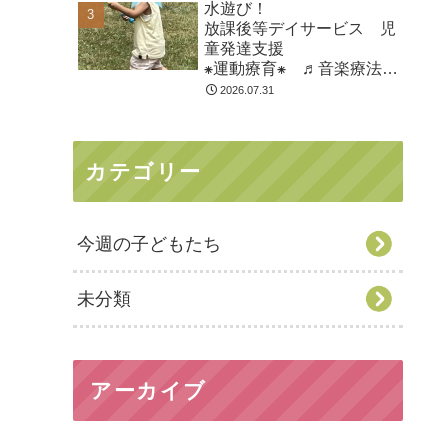
水遊び！
市
放課後等デイサービス 児
童発達支援
⁕運動療育⁕ ♬音楽療法♬
東金市 九十九里町 山武
2026.07.31
市
カテゴリー
今週の子どもたち
未分類
アーカイブ