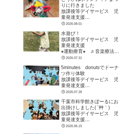
りに行きました
放課後等デイサービス 児
童発達支援
⁕運動療育⁕ ♬音楽療法♬
2026.08.01
東金市 九十九里町 山武
水遊び！
市
放課後等デイサービス 児
童発達支援
⁕運動療育⁕ ♬音楽療法♬
東金市 九十九里町 山武
2026.07.31
市
5minutes donutsでドーナ
ツ作り体験
放課後等デイサービス 児
童発達支援
⁕運動療育⁕ ♬音楽療法♬
2026.07.28
東金市 九十九里町 山武
千葉市科学館きぼーるにお
市
出掛けしました( ´艸｀)
放課後等デイサービス 児
童発達支援
⁕運動療育⁕ ♬音楽療法♬
2026.06.15
東金市 九十九里町 山武