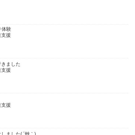
作り体験
達支援
行きました
達支援
達支援
ました( ´艸｀)