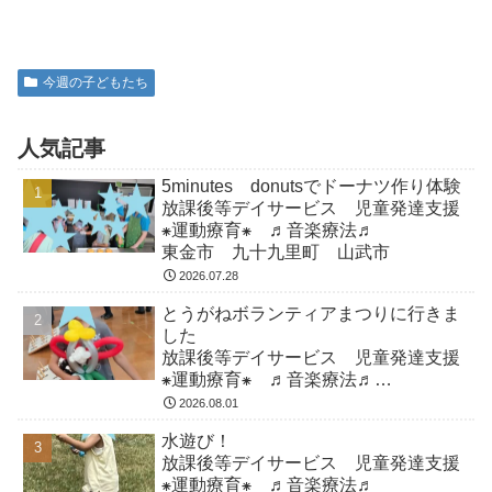
今週の子どもたち
人気記事
5minutes donutsでドーナツ作り体験
放課後等デイサービス 児童発達支援
⁕運動療育⁕ ♬音楽療法♬
東金市 九十九里町 山武市
2026.07.28
とうがねボランティアまつりに行きま
した
放課後等デイサービス 児童発達支援
⁕運動療育⁕ ♬音楽療法♬
東金市 九十九里町 山武市
2026.08.01
水遊び！
放課後等デイサービス 児童発達支援
⁕運動療育⁕ ♬音楽療法♬