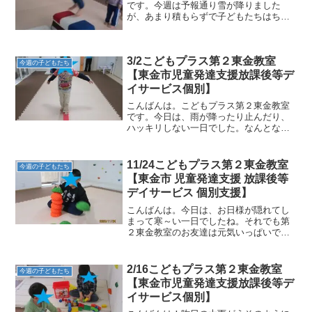
です。今週は予報通り雪が降りました
が、あまり積もらずで子どもたちはちょ
っぴり残念そうでした。また来週も雪の
予報となっていますが、、、どうなるの
かドキドキですね。★サーキット①跳び
3/2こどもプラス第２東金教室
箱へカンガルージャンプ乗り...
今週の子どもたち
【東金市児童発達支援放課後等デ
イサービス個別】
こんばんは。こどもプラス第２東金教室
です。今日は、雨が降ったり止んだり、
ハッキリしない一日でした。なんとなく
どんよりとした感じの曇り空…第２東金
教室のお友だちはそんな雰囲気を一つも
見せず・・・やっぱり元気いっぱいで
11/24こどもプラス第２東金教室
今週の子どもたち
す。3月のみんな大好きな運...
【東金市 児童発達支援 放課後等
デイサービス 個別支援】
こんばんは。今日は、お日様が隠れてし
まって寒～い一日でしたね。それでも第
２東金教室のお友達は元気いっぱいで
す。初めは室内で遊んでいたのです
が・・・やっぱり外で遊びたくなって公
園で思いっきり遊びました。★クリスマ
2/16こどもプラス第２東金教室
今週の子どもたち
ス一か月前なのでクリスマスリー...
【東金市児童発達支援放課後等デ
イサービス個別】