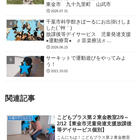
東金市 九十九里町 山武市
2026.07.31
千葉市科学館きぼーるにお出掛けしま
した( ´艸｀)
放課後等デイサービス 児童発達支援
⁕運動療育⁕ ♬音楽療法♬
東金市 九十九里町 山武市
2026.06.15
サーキットで運動遊びをやってみよ
う！
2021.10.02
関連記事
こどもプラス第２東金教室2/9～
今週の子どもたち
2/12【東金市児童発達支援放課後
等デイサービス個別】
こんにちは！こどもプラス第２東金教室