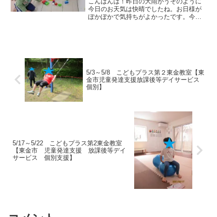
こんばんは！昨日の大雨がうそのように
今日のお天気は快晴でしたね。お日様が
ぽかぽかで気持ちがよかったです。今日
のお友達は全員男の子！まずは、脳トレ
でブロックを使って自分のイメージした
ものを作ったり折り紙で集中力や巧緻性
を高めていきます。運動遊...
5/3～5/8 こどもプラス第２東金教室【東
金市児童発達支援放課後等デイサービス
個別】
5/17～5/22 こどもプラス第2東金教室
【東金市 児童発達支援 放課後等デイ
サービス 個別支援】