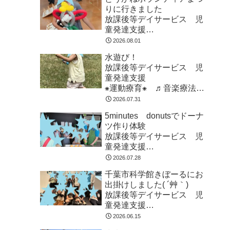
りに行きました
放課後等デイサービス 児
童発達支援
⁕運動療育⁕ ♬音楽療法♬
2026.08.01
東金市 九十九里町 山武
水遊び！
市
放課後等デイサービス 児
童発達支援
⁕運動療育⁕ ♬音楽療法♬
東金市 九十九里町 山武
2026.07.31
市
5minutes donutsでドーナ
ツ作り体験
放課後等デイサービス 児
童発達支援
⁕運動療育⁕ ♬音楽療法♬
2026.07.28
東金市 九十九里町 山武
千葉市科学館きぼーるにお
市
出掛けしました( ´艸｀)
放課後等デイサービス 児
童発達支援
⁕運動療育⁕ ♬音楽療法♬
2026.06.15
東金市 九十九里町 山武