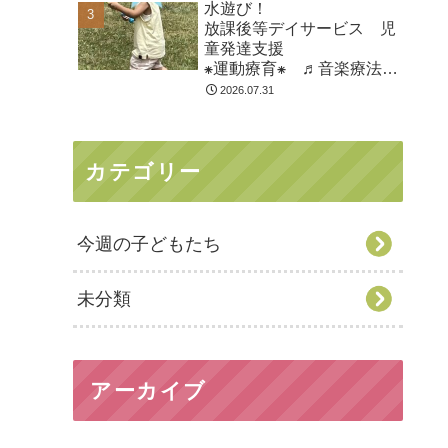
水遊び！
市
放課後等デイサービス 児
童発達支援
⁕運動療育⁕ ♬音楽療法♬
東金市 九十九里町 山武
2026.07.31
市
カテゴリー
今週の子どもたち
未分類
アーカイブ