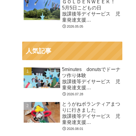
ＧＯＬＤＥＮＷＥＥＫ！
市
5月5日こどもの日
放課後等デイサービス 児
童発達支援
⁕運動療育⁕ ♬音楽療法♬
2026.05.05
東金市 九十九里町 山武
市
人気記事
5minutes donutsでドーナ
ツ作り体験
放課後等デイサービス 児
童発達支援
⁕運動療育⁕ ♬音楽療法♬
2026.07.28
東金市 九十九里町 山武
とうがねボランティアまつ
市
りに行きました
放課後等デイサービス 児
童発達支援
⁕運動療育⁕ ♬音楽療法♬
2026.08.01
東金市 九十九里町 山武