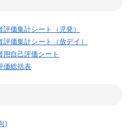
者評価集計シート（児発）
者評価集計シート（放デイ）
者用自己評価シート
評価総括表
向)