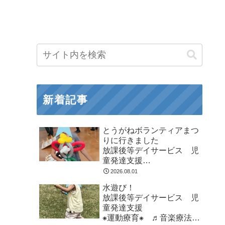
新着記事
とうがねボランティアまつ
りに行きました
放課後等デイサービス 児
童発達支援
⁕運動療育⁕ ♬音楽療法♬
2026.08.01
東金市 九十九里町 山武
水遊び！
市
放課後等デイサービス 児
童発達支援
⁕運動療育⁕ ♬音楽療法♬