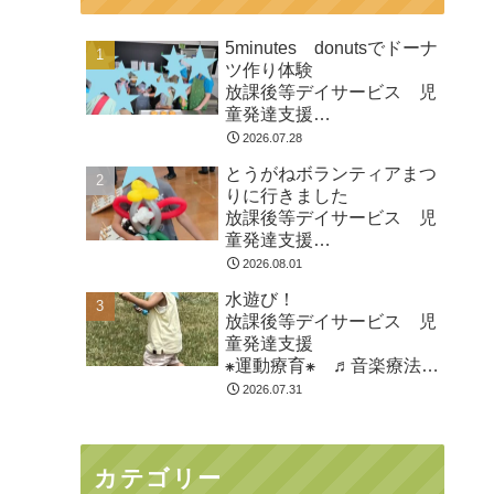
5minutes donutsでドーナ
ツ作り体験
放課後等デイサービス 児
童発達支援
⁕運動療育⁕ ♬音楽療法♬
2026.07.28
東金市 九十九里町 山武
とうがねボランティアまつ
市
りに行きました
放課後等デイサービス 児
童発達支援
⁕運動療育⁕ ♬音楽療法♬
2026.08.01
東金市 九十九里町 山武
水遊び！
市
放課後等デイサービス 児
童発達支援
⁕運動療育⁕ ♬音楽療法♬
東金市 九十九里町 山武
2026.07.31
市
カテゴリー