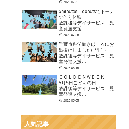
東金市 九十九里町 山武
2026.07.31
市
5minutes donutsでドーナ
ツ作り体験
放課後等デイサービス 児
童発達支援
⁕運動療育⁕ ♬音楽療法♬
2026.07.28
東金市 九十九里町 山武
千葉市科学館きぼーるにお
市
出掛けしました( ´艸｀)
放課後等デイサービス 児
童発達支援
⁕運動療育⁕ ♬音楽療法♬
2026.06.15
東金市 九十九里町 山武
ＧＯＬＤＥＮＷＥＥＫ！
市
5月5日こどもの日
放課後等デイサービス 児
童発達支援
⁕運動療育⁕ ♬音楽療法♬
2026.05.05
東金市 九十九里町 山武
市
人気記事